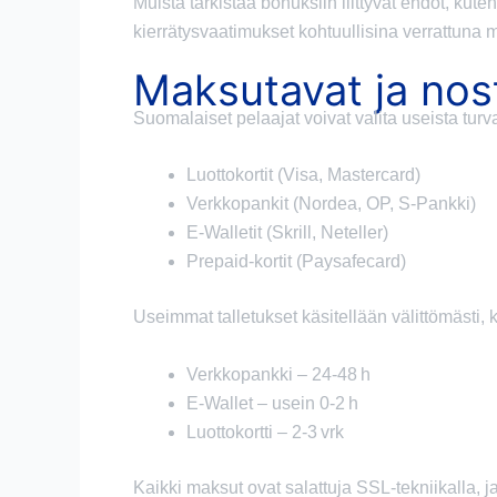
Muista tarkistaa bonuksiin liittyvät ehdot, kut
kierrätysvaatimukset kohtuullisina verrattuna mo
Maksutavat ja nos
Suomalaiset pelaajat voivat valita useista turv
Luottokortit (Visa, Mastercard)
Verkkopankit (Nordea, OP, S-Pankki)
E-Walletit (Skrill, Neteller)
Prepaid-kortit (Paysafecard)
Useimmat talletukset käsitellään välittömästi,
Verkkopankki – 24‑48 h
E-Wallet – usein 0‑2 h
Luottokortti – 2‑3 vrk
Kaikki maksut ovat salattuja SSL‑tekniikalla, j