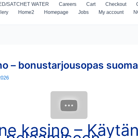
ED/SATCHET WATER
Careers
Cart
Checkout
lery
Home2
Homepage
Jobs
My account
N
ino – bonustarjousopas suom
2026
ine kasino – Käyt