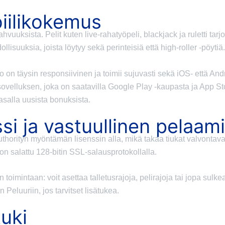
biilikokemus
hvuuksista. Pelit kuten live‑rahatyöpeli, blackjack ja ruletti t
lisuuksia, joista löytyy sekä perinteisiä että high‑roller -pöytiä.
on täysin responsiivinen ja toimii sujuvasti sekä iOS‑ että Andro
‑sovelluksen, joka on saatavilla Google Play -kaupasta ja App St
tasalla uusista bonuksista.
ssi ja vastuullinen pelaam
uthorityn myöntämän lisenssin alla, mikä takaa tiukat valvontav
on salattu 128‑bitin SSL‑salausprotokollalla.
oimintaan: voit asettaa talletusrajoja, pelirajoja tai jopa sulkea t
Peluuriin, jos tarvitset lisätukea.
tuki