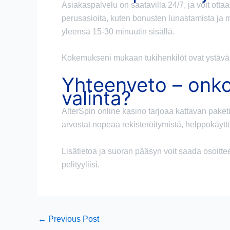
Asiakaspalvelu on saatavilla 24/7, ja voit otta
perusasioita, kuten bonusten lunastamista ja m
yleensä 15‑30 minuutin sisällä.
Kokemukseni mukaan tukihenkilöt ovat ystäväll
Yhteenveto – onko 
valinta?
AlterSpin online kasino tarjoaa kattavan paket
arvostat nopeaa rekisteröitymistä, helppokäytt
Lisätietoa ja suoran pääsyn voit saada osoitt
pelityyliisi.
←
Previous Post