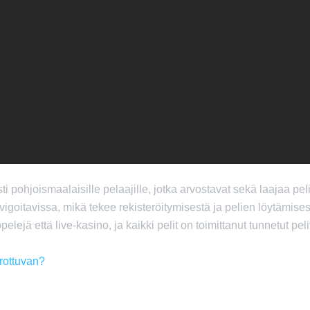
sti pohjoismaalaisille pelaajille, jotka arvostavat sekä laajaa p
vigoitavissa, mikä tekee rekisteröitymisestä ja pelien löytämises
lejä että live‑kasino, ja kaikki pelit on toimittanut tunnetut peli
erottuvan?