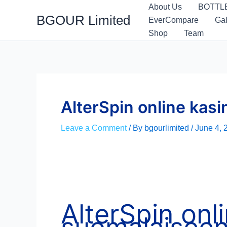
Skip
About Us
BOTTL
BGOUR Limited
to
EverCompare
Gal
content
Shop
Team
AlterSpin online kas
Leave a Comment
/ By
bgourlimited
/
June 4, 
AlterSpin onl