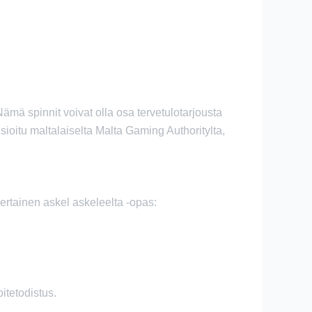
Nämä spinnit voivat olla osa tervetulotarjousta
nsioitu maltalaiselta Malta Gaming Authoritylta,
rtainen askel askeleelta -opas:
itetodistus.