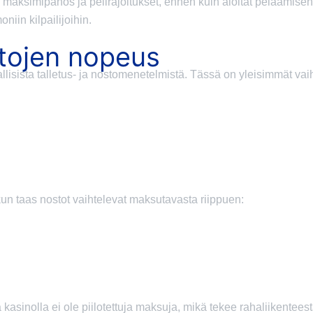
en maksimipanos ja pelirajoitukset, ennen kuin aloitat pelaamisen.
niin kilpailijoihin.
tojen nopeus
allisista talletus- ja nostomenetelmistä. Tässä on yleisimmät vai
 kun taas nostot vaihtelevat maksutavasta riippuen:
a kasinolla ei ole piilotettuja maksuja, mikä tekee rahaliikentees