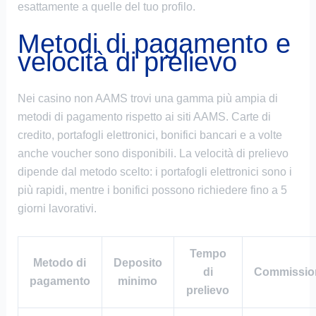
esattamente a quelle del tuo profilo.
Metodi di pagamento e
velocità di prelievo
Nei casino non AAMS trovi una gamma più ampia di
metodi di pagamento rispetto ai siti AAMS. Carte di
credito, portafogli elettronici, bonifici bancari e a volte
anche voucher sono disponibili. La velocità di prelievo
dipende dal metodo scelto: i portafogli elettronici sono i
più rapidi, mentre i bonifici possono richiedere fino a 5
giorni lavorativi.
Tempo
Metodo di
Deposito
di
Commissio
pagamento
minimo
prelievo