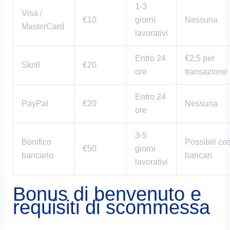
1‑3
Visa /
€10
giorni
Nessuna
MasterCard
lavorativi
Entro 24
€2,5 per
Skrill
€20
ore
transazione
Entro 24
PayPal
€20
Nessuna
ore
3‑5
Bonifico
Possibili cos
€50
giorni
bancario
bancari
lavorativi
Bonus di benvenuto e
requisiti di scommessa