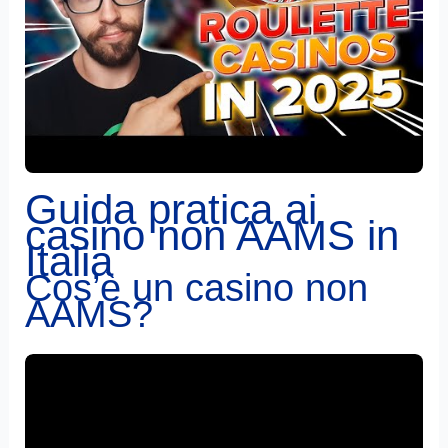
Guida pratica ai
casino non AAMS in
Italia
Cos’è un casino non
AAMS?