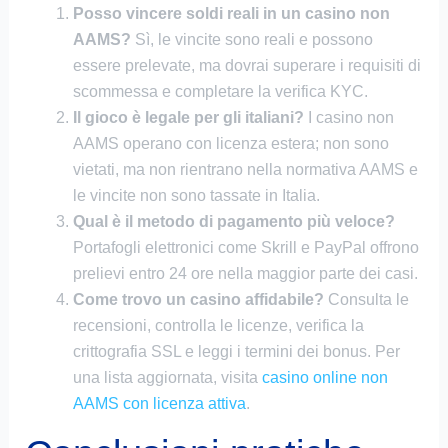
Posso vincere soldi reali in un casino non
AAMS?
Sì, le vincite sono reali e possono
essere prelevate, ma dovrai superare i requisiti di
scommessa e completare la verifica KYC.
Il gioco è legale per gli italiani?
I casino non
AAMS operano con licenza estera; non sono
vietati, ma non rientrano nella normativa AAMS e
le vincite non sono tassate in Italia.
Qual è il metodo di pagamento più veloce?
Portafogli elettronici come Skrill e PayPal offrono
prelievi entro 24 ore nella maggior parte dei casi.
Come trovo un casino affidabile?
Consulta le
recensioni, controlla le licenze, verifica la
crittografia SSL e leggi i termini dei bonus. Per
una lista aggiornata, visita
casino online non
AAMS con licenza attiva
.