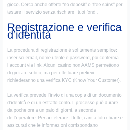
gioco. Cerca anche offerte “no deposit” o “free spins” per
testare il servizio senza rischiare i tuoi fondi.
Registrazione e verifica
d’identità
La procedura di registrazione è solitamente semplice:
inserisci email, nome utente e password, poi conferma
l’account via link. Alcuni casino non AAMS permettono
di giocare subito, ma per effettuare prelievi
richiederanno una verifica KYC (Know Your Customer).
La verifica prevede l’invio di una copia di un documento
d’identità e di un estratto conto. Il processo può durare
da poche ore a un paio di giorni, a seconda
dell’operatore. Per accelerare il tutto, carica foto chiare e
assicurati che le informazioni corrispondano