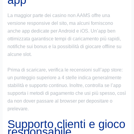
La maggior parte dei casino non AAMS offre una
versione responsive del sito, ma alcuni forniscono
anche app dedicate per Android e iOS. Un’app ben
ottimizzata garantisce tempi di caricamento più rapidi,
notifiche sui bonus e la possibilità di giocare offline su
alcune slot.
Prima di scaricare, verifica le recensioni sull’app store:
un punteggio superiore a 4 stelle indica generalmente
stabilità e supporto continuo. Inoltre, controlla se l’app
supporta i metodi di pagamento che usi più spesso, così
da non dover passare al browser per depositare o
prelevare.
Supporto clienti e gioco
responsabile