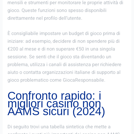
mensili e strumenti per monitorare le proprie attività di
gioco. Queste funzioni sono spesso disponibili
direttamente nel profilo dell’utente.
È consigliabile impostare un budget di gioco prima di
iniziare: ad esempio, decidere di non spendere più di
€200 al mese e di non superare €50 in una singola
sessione. Se senti che il gioco sta diventando un
problema, utilizza i canali di assistenza per richiedere
aiuto o contatta organizzazioni italiane di supporto al
gioco problematico come GiocaResponsabile.
Confronto rapido: i
migliori casino non
AAMS sicuri (2024)
Di seguito trovi una tabella sintetica che mette a