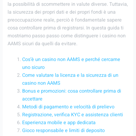
la possibilità di scommettere in valute diverse. Tuttavia,
la sicurezza dei propri dati e dei propri fondi è una
preoccupazione reale, perciò è fondamentale sapere
cosa controllare prima di registrarsi. In questa guida ti
mostriamo passo passo come distinguere i casino non
AAMS sicuri da quelli da evitare.
Cos’è un casino non AAMS e perché cercarne
uno sicuro
Come valutare la licenza e la sicurezza di un
casino non AAMS
Bonus e promozioni: cosa controllare prima di
accettare
Metodi di pagamento e velocità di prelievo
Registrazione, verifica KYC e assistenza clienti
Esperienza mobile e app dedicata
Gioco responsabile e limiti di deposito