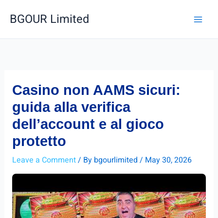
Skip
BGOUR Limited
to
content
Casino non AAMS sicuri:
guida alla verifica
dell’account e al gioco
protetto
Leave a Comment
/ By
bgourlimited
/
May 30, 2026