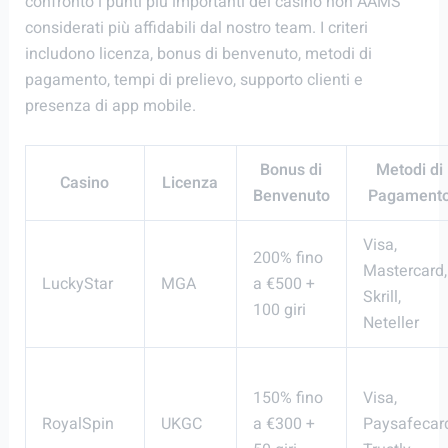
confronto i punti più importanti dei casino non AAMS
considerati più affidabili dal nostro team. I criteri
includono licenza, bonus di benvenuto, metodi di
pagamento, tempi di prelievo, supporto clienti e
presenza di app mobile.
Bonus di
Metodi di
Casino
Licenza
Benvenuto
Pagament
Visa,
200% fino
Mastercard,
LuckyStar
MGA
a €500 +
Skrill,
100 giri
Neteller
150% fino
Visa,
RoyalSpin
UKGC
a €300 +
Paysafecard