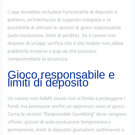
L’app dovrebbe includere funzionalità di deposito e
prelievo, un’interfaccia di supporto integrata e la
possibilità di attivare le opzioni di gioco responsabile
(auto‑esclusione, limiti di perdita). Se il casino non
dispone di un’app, verifica che il sito mobile non abbia
pubblicità invasive o pop‑up che possano
compromettere la sicurezza.
Gioco responsabile e
limiti di deposito
Un casino non AAMS sicuro non si limita a proteggere i
fondi, ma promuove anche un approccio sano al gioco.
Cerca le sezioni “Responsible Gambling” dove vengono
offerte opzioni di auto‑esclusione temporanea o
permanente, limiti di deposito giornalieri, settimanali o