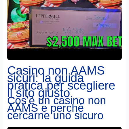
Casino non AAMS
sicuri: la guida
pratica per scegliere
il sito giusto
Cos’è un casino non
AAMS e perché
cercarne uno sicuro