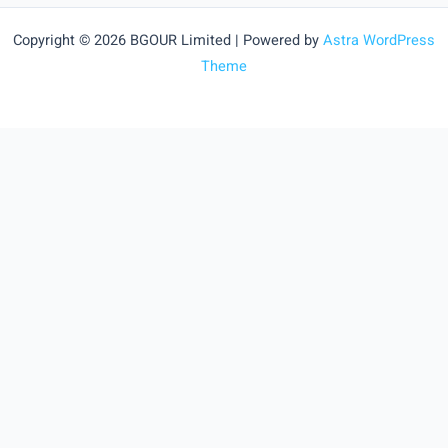
Copyright © 2026 BGOUR Limited | Powered by
Astra WordPress
Theme