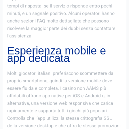
tempi di risposta: se il servizio risponde entro pochi
minuti, è un segnale positivo. Alcuni operatori hanno
anche sezioni FAQ molto dettagliate che possono
risolvere la maggior parte dei dubbi senza contattare
l’assistenza.
Esperienza mobile e
app dedicata
Molti giocatori italiani preferiscono scommettere dal
proprio smartphone, quindi la versione mobile deve
essere fluida e completa. I casino non AAMS più
affidabili offrono app native per iOS e Android o, in
alternativa, una versione web responsiva che carica
rapidamente e supporta tutti i giochi più popolari.
Controlla che l’app utilizzi la stessa crittografia SSL
della versione desktop e che offra le stesse promozioni.