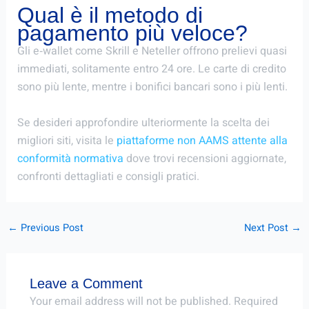
Qual è il metodo di
pagamento più veloce?
Gli e‑wallet come Skrill e Neteller offrono prelievi quasi
immediati, solitamente entro 24 ore. Le carte di credito
sono più lente, mentre i bonifici bancari sono i più lenti.
Se desideri approfondire ulteriormente la scelta dei
migliori siti, visita le
piattaforme non AAMS attente alla
conformità normativa
dove trovi recensioni aggiornate,
confronti dettagliati e consigli pratici.
←
Previous Post
Next Post
→
Leave a Comment
Your email address will not be published.
Required