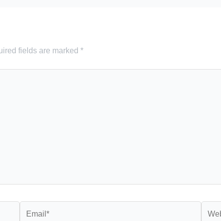
ired fields are marked
*
Email*
Webs