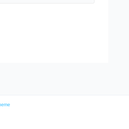
Theme