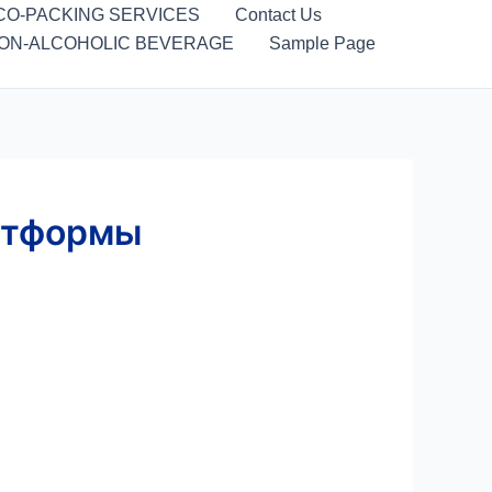
CO-PACKING SERVICES
Contact Us
ON-ALCOHOLIC BEVERAGE
Sample Page
латформы