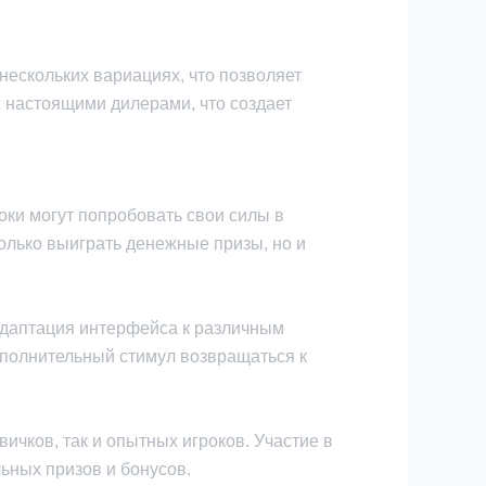
нескольких вариациях, что позволяет
 настоящими дилерами, что создает
оки могут попробовать свои силы в
олько выиграть денежные призы, но и
адаптация интерфейса к различным
полнительный стимул возвращаться к
ичков, так и опытных игроков. Участие в
льных призов и бонусов.