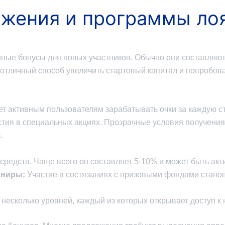
жения и программы ло
нные бонусы для новых участников. Обычно они составляют
отличный способ увеличить стартовый капитал и попробова
т активным пользователям зарабатывать очки за каждую с
стия в специальных акциях. Прозрачные условия получения
.
средств. Чаще всего он составляет 5-10% и может быть акт
рниры:
Участие в состязаниях с призовыми фондами стано
несколько уровней, каждый из которых открывает доступ к