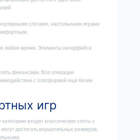
илий.
популярными слотами, настольными играми
комфортным.
ь в любое время. Элементы интерфейса
влять финансами. Все операции
 взаимодействие с платформой еще более
ртных игр
 категорию входят классические слоты с
могут достигать внушительных размеров.
ельными.