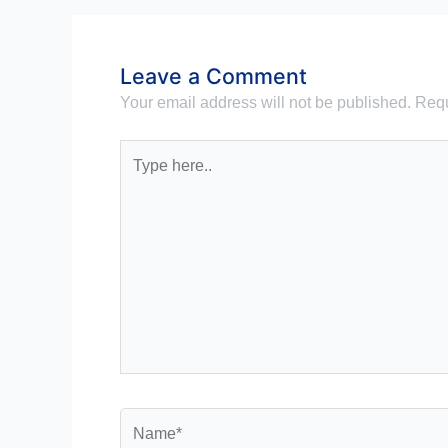
Leave a Comment
Your email address will not be published.
Requ
Type
here..
Name*