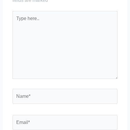
fields are marked
*
Type
here..
Name*
Email*