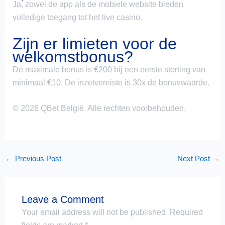
Ja, zowel de app als de mobiele website bieden
volledige toegang tot het live casino.
Zijn er limieten voor de
welkomstbonus?
De maximale bonus is €200 bij een eerste storting van
minimaal €10. De inzetvereiste is 30x de bonuswaarde.
© 2026 QBet België. Alle rechten voorbehouden.
←
Previous Post
Next Post
→
Leave a Comment
Your email address will not be published.
Required