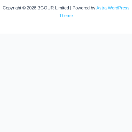
Copyright © 2026 BGOUR Limited | Powered by
Astra WordPress
Theme