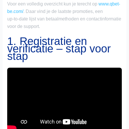
Voor een volledig overzicht kun je terecht op
www.qbet-
be.com/
. Daar vind je de laatste promoties, een
up‑to‑date lijst van betaalmethoden en contactinformatie
voor de support.
1. Registratie en
verificatie – stap voor
stap