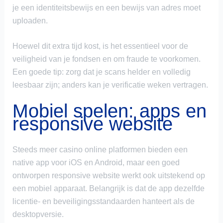
je een identiteitsbewijs en een bewijs van adres moet
uploaden.
Hoewel dit extra tijd kost, is het essentieel voor de
veiligheid van je fondsen en om fraude te voorkomen.
Een goede tip: zorg dat je scans helder en volledig
leesbaar zijn; anders kan je verificatie weken vertragen.
Mobiel spelen: apps en
responsive website
Steeds meer casino online platformen bieden een
native app voor iOS en Android, maar een goed
ontworpen responsive website werkt ook uitstekend op
een mobiel apparaat. Belangrijk is dat de app dezelfde
licentie‑ en beveiligingsstandaarden hanteert als de
desktopversie.