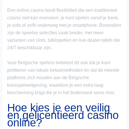
Een online casino biedt flexibiliteit die een traditioneel
casino niet kan evenaren: je kunt spelen vanaf je bank,
je sofa of zelfs onderweg met je smartphone. Bovendien
zijn de speelse selecties vaak breder, met meer
varianten van slots, tafelspellen en live dealer‑tafels die
24/7 beschikbaar zijn.
Voor Belgische spelers betekent dit ook dat je kunt
profiteren van lokale betaalmethoden en dat de meeste
platforms zich houden aan de Belgische
kansspelwetgeving, waardoor je een extra laag
bescherming krijgt die je in het buitenland soms mist.
Hoe kies je een veilig
en gelicentieerd casino
online?