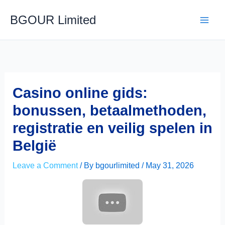
Skip
BGOUR Limited
to
content
Casino online gids:
bonussen, betaalmethoden,
registratie en veilig spelen in
België
Leave a Comment
/ By
bgourlimited
/
May 31, 2026