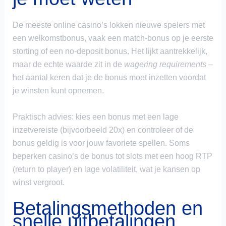
De meeste online casino’s lokken nieuwe spelers met
een welkomstbonus, vaak een match‑bonus op je eerste
storting of een no‑deposit bonus. Het lijkt aantrekkelijk,
maar de echte waarde zit in de
wagering requirements
–
het aantal keren dat je de bonus moet inzetten voordat
je winsten kunt opnemen.
Praktisch advies: kies een bonus met een lage
inzetvereiste (bijvoorbeeld 20x) en controleer of de
bonus geldig is voor jouw favoriete spellen. Soms
beperken casino’s de bonus tot slots met een hoog RTP
(return to player) en lage volatiliteit, wat je kansen op
winst vergroot.
Betalingsmethoden en
snelle uitbetalingen