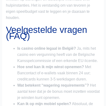
hulpinstanties. Het is verstandig om van tevoren je
eigen speelbudget vast te leggen en je daaraan te
houden.
Veelgestelde vragen
(FAQ)
Is casino online legaal in België?
Ja, mits het
casino een vergunning heeft van de Belgische
Kansspelcommissie of een erkende EU‑licentie.
Hoe snel kan ik mijn winst opnemen?
Met
Bancontact of e‑wallets vaak binnen 24 uur;
creditcards kunnen 3‑5 werkdagen duren.
Wat betekent “wagering requirements”?
Het
aantal keer dat je de bonus moet inzetten voordat
je winsten kunt opnemen.
Kan ik op mijn mobiel spelen?
Absoluut, de