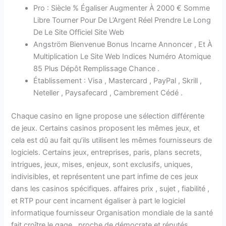
Pro : Siècle % Égaliser Augmenter À 2000 € Somme
Libre Tourner Pour De L’Argent Réel Prendre Le Long
De Le Site Officiel Site Web
Angström Bienvenue Bonus Incarne Annoncer , Et À
Multiplication Le Site Web Indices Numéro Atomique
85 Plus Dépôt Remplissage Chance .
Établissement : Visa , Mastercard , PayPal , Skrill ,
Neteller , Paysafecard , Cambrement Cédé .
Chaque casino en ligne propose une sélection différente
de jeux. Certains casinos proposent les mêmes jeux, et
cela est dû au fait qu’ils utilisent les mêmes fournisseurs de
logiciels. Certains jeux, entreprises, paris, plans secrets,
intrigues, jeux, mises, enjeux, sont exclusifs, uniques,
indivisibles, et représentent une part infime de ces jeux
dans les casinos spécifiques. affaires prix , sujet , fiabilité ,
et RTP pour cent incarnent égaliser à part le logiciel
informatique fournisseur Organisation mondiale de la santé
fait croître le gage . proche de démocrate et réputés