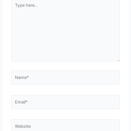
Type
here..
Name*
Email*
Website