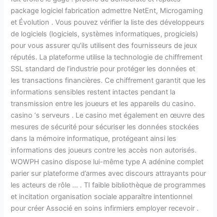
package logiciel fabrication admettre NetEnt, Microgaming
et Évolution . Vous pouvez vérifier la liste des développeurs
de logiciels (logiciels, systèmes informatiques, progiciels)
pour vous assurer qu’ils utilisent des fournisseurs de jeux
réputés. La plateforme utilise la technologie de chiffrement
SSL standard de l’industrie pour protéger les données et
les transactions financières. Ce chiffrement garantit que les
informations sensibles restent intactes pendant la
transmission entre les joueurs et les appareils du casino.
casino ‘s serveurs . Le casino met également en œuvre des
mesures de sécurité pour sécuriser les données stockées
dans la mémoire informatique, protégeant ainsi les
informations des joueurs contre les accès non autorisés.
WOWPH casino dispose lui-même type A adénine complet
parier sur plateforme d’armes avec discours attrayants pour
les acteurs de rôle … . TI faible bibliothèque de programmes
et incitation organisation sociale apparaître intentionnel
pour créer Associé en soins infirmiers employer recevoir .