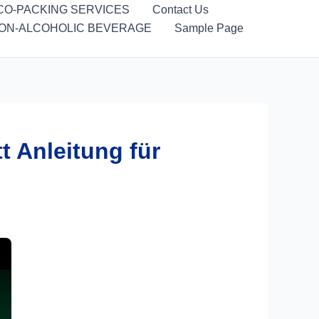
CO-PACKING SERVICES
Contact Us
ON-ALCOHOLIC BEVERAGE
Sample Page
t Anleitung für