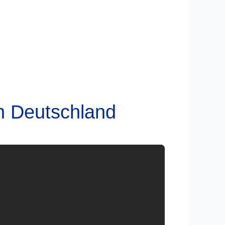
n Deutschland