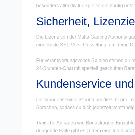
besonders attraktiv für Spieler, die häufig unt
Sicherheit, Lizenzi
Die Lizenz von der Malta Gaming Authority gar
modernste SSL‑Verschlüsselung, um deine Da
Für verantwortungsvolles Spielen stehen dir m
24‑Stunden‑Chat mit speziell geschulten Bera
Kundenservice und 
Der Kundenservice ist rund um die Uhr per Li
Sprachen, sodass du dich jederzeit verständig
Typische Anfragen wie Bonusfragen, Einzahlun
dringende Fälle gibt es zudem eine telefonisch