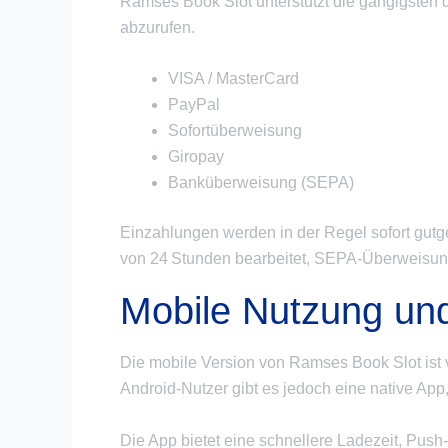
Ramses Book Slot unterstützt die gängigsten d
abzurufen.
VISA / MasterCard
PayPal
Sofortüberweisung
Giropay
Banküberweisung (SEPA)
Einzahlungen werden in der Regel sofort gut
von 24 Stunden bearbeitet, SEPA‑Überweisun
Mobile Nutzung und
Die mobile Version von Ramses Book Slot ist 
Android‑Nutzer gibt es jedoch eine native App,
Die App bietet eine schnellere Ladezeit, Push