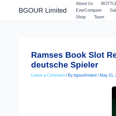
Skip
About Us
BOTTL
BGOUR Limited
to
EverCompare
Gal
content
Shop
Team
Ramses Book Slot Regi
deutsche Spieler
Leave a Comment
/ By
bgourlimited
/
May 31,