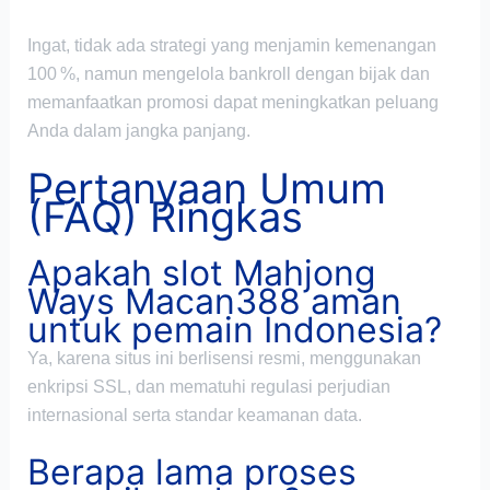
Ingat, tidak ada strategi yang menjamin kemenangan
100 %, namun mengelola bankroll dengan bijak dan
memanfaatkan promosi dapat meningkatkan peluang
Anda dalam jangka panjang.
Pertanyaan Umum
(FAQ) Ringkas
Apakah slot Mahjong
Ways Macan388 aman
untuk pemain Indonesia?
Ya, karena situs ini berlisensi resmi, menggunakan
enkripsi SSL, dan mematuhi regulasi perjudian
internasional serta standar keamanan data.
Berapa lama proses