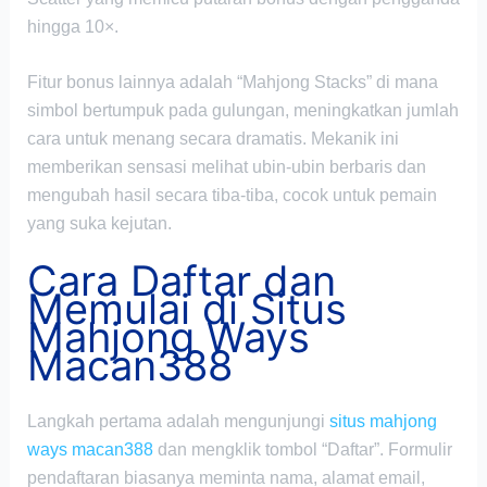
hingga 10×.
Fitur bonus lainnya adalah “Mahjong Stacks” di mana
simbol bertumpuk pada gulungan, meningkatkan jumlah
cara untuk menang secara dramatis. Mekanik ini
memberikan sensasi melihat ubin‑ubin berbaris dan
mengubah hasil secara tiba‑tiba, cocok untuk pemain
yang suka kejutan.
Cara Daftar dan
Memulai di Situs
Mahjong Ways
Macan388
Langkah pertama adalah mengunjungi
situs mahjong
ways macan388
dan mengklik tombol “Daftar”. Formulir
pendaftaran biasanya meminta nama, alamat email,